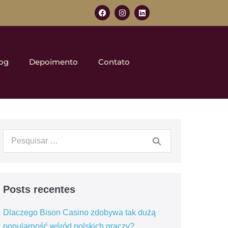
og
Depoimento
Contato
Posts recentes
Dlaczego Bison Casino zdobywa tak dużą
popularność wśród polskich graczy?