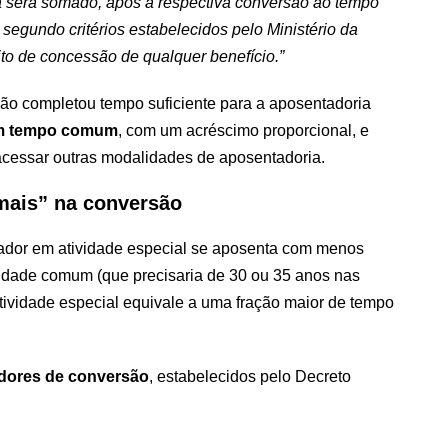
ica será somado, após a respectiva conversão ao tempo
segundo critérios estabelecidos pelo Ministério da
ito de concessão de qualquer benefício.”
 não completou tempo suficiente para a aposentadoria
em tempo comum
, com um acréscimo proporcional, e
a acessar outras modalidades de aposentadoria.
 mais” na conversão
hador em atividade especial se aposenta com menos
vidade comum (que precisaria de 30 ou 35 anos nas
tividade especial equivale a uma fração maior de tempo
adores de conversão
, estabelecidos pelo Decreto