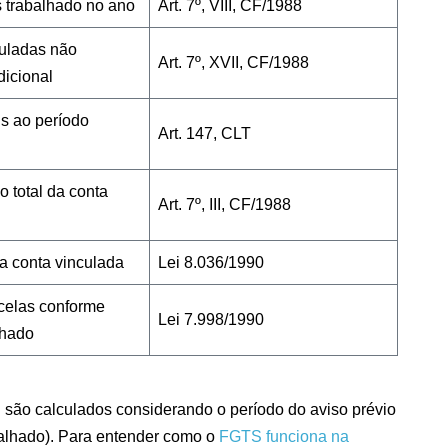
 trabalhado no ano
Art. 7º, VIII, CF/1988
uladas não
Art. 7º, XVII, CF/1988
dicional
s ao período
Art. 147, CLT
o total da conta
Art. 7º, III, CF/1988
da conta vinculada
Lei 8.036/1990
celas conforme
Lei 7.998/1990
lhado
l são calculados considerando o período do aviso prévio
alhado). Para entender como o
FGTS funciona na