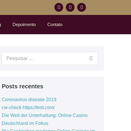
g
Depoimento
Contato
Posts recentes
Coronavirus disease 2019
cw-check-https://test.com/
Die Welt der Unterhaltung: Online Casino
Deutschland im Fokus