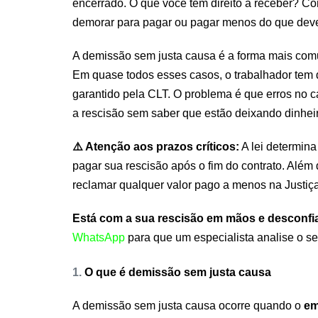
encerrado. O que você tem direito a receber? Co
demorar para pagar ou pagar menos do que dev
A demissão sem justa causa é a forma mais comu
Em quase todos esses casos, o trabalhador tem d
garantido pela CLT. O problema é que erros no 
a rescisão sem saber que estão deixando dinheir
⚠️ Atenção aos prazos críticos:
A lei determin
pagar sua rescisão após o fim do contrato. Alé
reclamar qualquer valor pago a menos na Justiça
Está com a sua rescisão em mãos e desconfi
WhatsApp
para que um especialista analise o s
1.
O que é demissão sem justa causa
A demissão sem justa causa ocorre quando o
em