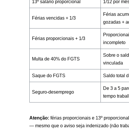
13º salário proporcional
1/12 por mês
Férias acum
Férias vencidas + 1/3
gozadas + a
Proporcionai
Férias proporcionais + 1/3
incompleto
Sobre o sald
Multa de 40% do FGTS
vinculada
Saque do FGTS
Saldo total 
De 3 a 5 par
Seguro-desemprego
tempo traba
Atenção:
férias proporcionais e 13º proporciona
— mesmo que o aviso seja indenizado (não trab