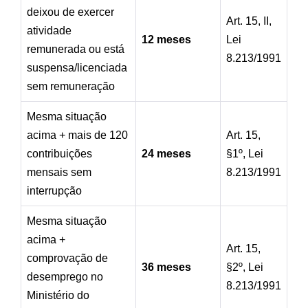
deixou de exercer
Art. 15, II,
atividade
12 meses
Lei
remunerada ou está
8.213/1991
suspensa/licenciada
sem remuneração
Mesma situação
acima + mais de 120
Art. 15,
contribuições
24 meses
§1º, Lei
mensais sem
8.213/1991
interrupção
Mesma situação
acima +
Art. 15,
comprovação de
36 meses
§2º, Lei
desemprego no
8.213/1991
Ministério do