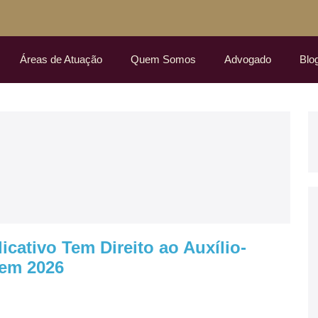
Áreas de Atuação
Quem Somos
Advogado
Blo
icativo Tem Direito ao Auxílio-
em 2026