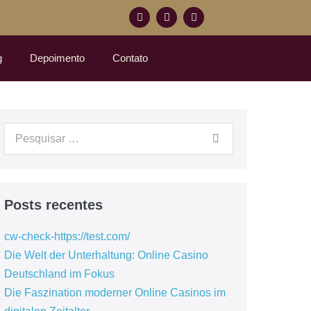
g
Depoimento
Contato
Posts recentes
cw-check-https://test.com/
Die Welt der Unterhaltung: Online Casino
Deutschland im Fokus
Die Faszination moderner Online Casinos im