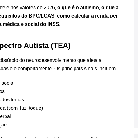
nte e nos valores de 2026,
o que é o autismo
,
o que a
requisitos do BPC/LOAS
,
como calcular a renda per
a médica e social do INSS
.
pectro Autista (TEA)
istúrbio do neurodesenvolvimento que afeta a
oas e o comportamento. Os principais sinais incluem:
 social
dos
nados temas
da (som, luz, toque)
erbal
ção