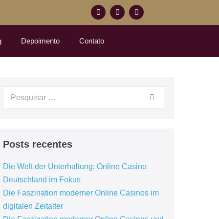
g
Depoimento
Contato
Posts recentes
Die Welt der Unterhaltung: Online Casino
Deutschland im Fokus
Die Faszination moderner Online Casinos im
digitalen Zeitalter