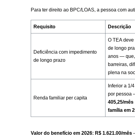
Para ter direito ao BPC/LOAS, a pessoa com auti
Requisito
Descrição
O TEA deve 
de longo pr
Deficiência com impedimento
anos — que,
de longo prazo
barreiras, di
plena na so
Inferior a 1/
por pessoa
Renda familiar per capita
405,25/mês
família em 
Valor do benefício em 2026:
R$ 1.621,00/mês
—