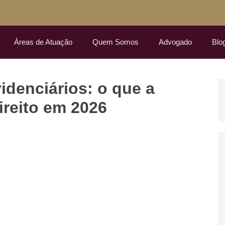
Áreas de Atuação
Quem Somos
Advogado
Blo
idenciários: o que a
reito em 2026